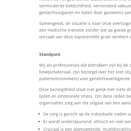
verminderde botdichtheid, verminderd seksuee
geslachtsorganen en lijden door gevoelens van s
Samengevat, de situatie is naar onze overtuig
een medische transitie zonder dat op goede g
oorzaak van deze exponentiële groei verdient 
Standpunt
Wij als professionals die betrokken zijn bij d
bewijsmateriaal, zijn bezorgd over het snel 
puberteitsremmers) voor genderbevestigende z
Deze bezorgdheid staat niet gelijk met niets 
lijden en emotionele stress. Om deze reden b
organisaties zorg aan die uitgaat van een aanta
De zorg is gericht op de individuele noden v
Er wordt ondersteunend, ethisch en niet-oo
Cruciaal is een alomvattende, multidisciplin