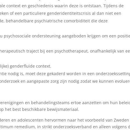
iale context en geschiedenis waarin deze is ontstaan. Tijdens de
ken of een particuliere genderidentiteitscrisis al dan niet een
nde, behandelbare psychiatrische comorbiditeit die deze
nu psychosociale ondersteuning aangeboden krijgen om een positi
otherapeutisch traject bij een psychotherapeut, onafhankelijk van e
ijke) genderfluïde context.
ntie nodig is, moet deze gekaderd worden in een onderzoekssettin
onderzoek en aangepaste zorg zijn nodig zodat we kunnen evolue
erenigingen en behandelingsteams ertoe aanzetten om hun belei
p het best beschikbare bewijsmateriaal.
inderen en adolescenten hervormen naar het voorbeeld van Zweden
timum remedium, in strikt onderzoeksverband en alleen volgens 