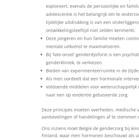
exploreert, evenals de persoonlijke en famil
adolescentie is het belangrijk om te onderzoe
tijdelijke uitdrukking is van een onderligge
ontwikkelingsleeftijd niet zelden kenmerkt.
Deze jongeren en hun familie moeten conti
mentale uitkomst te maximaliseren.
Bij ‘late-onset’ genderdysforie is een psych
genderkliniek, te verkiezen.
Bieden van experimenteerruimte in de (tijdel
Als men oordeelt dat een hormonale interve
Voldoende middelen voor wetenschappelijk 
naar een op evidentie gebaseerde zorg.
Deze principes moeten overheden, medische v
aanbevelingen of handelingen af te stemmen o
Ons inziens moet België de genderzorg bij k
Finland, waar men hormonen beschouwt als ul