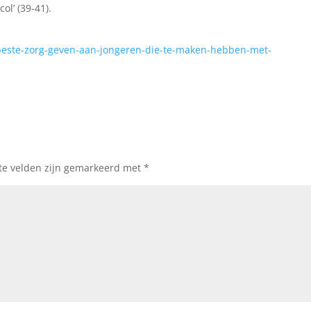
ol’ (39-41).
-beste-zorg-geven-aan-jongeren-die-te-maken-hebben-met-
ste velden zijn gemarkeerd met
*