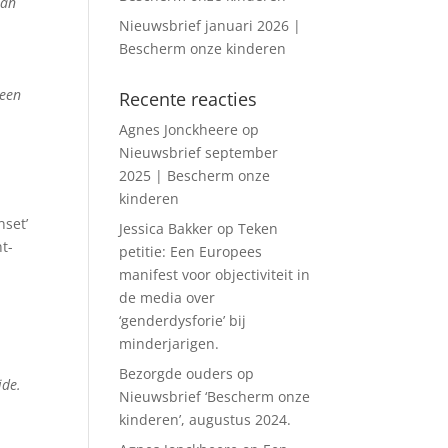
aan
Nieuwsbrief januari 2026 |
Bescherm onze kinderen
 een
Recente reacties
Agnes Jonckheere
op
Nieuwsbrief september
2025 | Bescherm onze
kinderen
nset’
Jessica Bakker
op
Teken
nt-
petitie: Een Europees
manifest voor objectiviteit in
de media over
‘genderdysforie’ bij
minderjarigen.
Bezorgde ouders
op
ide.
Nieuwsbrief ‘Bescherm onze
kinderen’, augustus 2024.