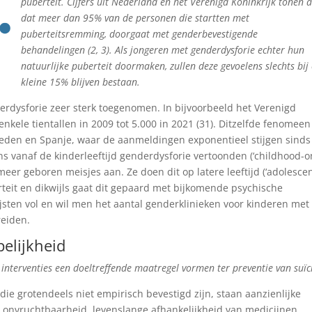
puberteit. Cijfers uit Nederland en het Verenigd Koninkrijk tonen 
dat meer dan 95% van de personen die startten met
puberteitsremming, doorgaat met genderbevestigende
behandelingen (2, 3). Als jongeren met genderdysforie echter hun
natuurlijke puberteit doormaken, zullen deze gevoelens slechts bij
kleine 15% blijven bestaan.
derdysforie zeer sterk toegenomen. In bijvoorbeeld het Verenigd
nkele tientallen in 2009 tot 5.000 in 2021 (31). Ditzelfde fenomeen
Zweden en Spanje, waar de aanmeldingen exponentieel stijgen sinds
s vanaf de kinderleeftijd genderdysforie vertoonden (‘childhood-o
r meer geboren meisjes aan. Ze doen dit op latere leeftijd (‘adolesce
berteit en dikwijls gaat dit gepaard met bijkomende psychische
ijsten vol en wil men het aantal genderklinieken voor kinderen met
reiden.
elijkheid
interventies een doeltreffende maatregel vormen ter preventie van suïc
ie grotendeels niet empirisch bevestigd zijn, staan aanzienlijke
s: onvruchtbaarheid, levenslange afhankelijkheid van medicijnen,