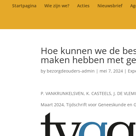
Startpagina
Wie zijn we?
Acties
Nieuwsbrief
Ag
Hoe kunnen we de best
maken hebben met ge
by
bezorgdeouders-admin
|
mei 7, 2024
|
Exp
P. VANKRUNKELSVEN, K. CASTEELS, J. DE VLEM
Maart 2024, Tijdschrift voor Geneeskunde en