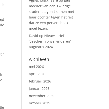
Agnes Jonckheere
op
Een
lde
moeder van een 17-jarige
studente ageert samen met
haar dochter tegen het feit
egt
dat ze een pervers boek
 de
moet lezen.
David
op
Nieuwsbrief
‘Bescherm onze kinderen’,
augustus 2024.
sch
Archieven
mei 2026
april 2026
ch
le
februari 2026
januari 2026
november 2025
oktober 2025
dig