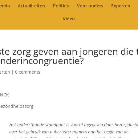
enda
Actualiteiten
Politiek
Voor ouders
Experten
Video
e zorg geven aan jongeren die 
nderincongruentie?
erten
|
0 comments
INCK
 Gezondheidszorg
Het onderstaande standpunt is vooral ingegeven door bezorgdhei
over het gebruik van puberteitsremmers aan het begin van de