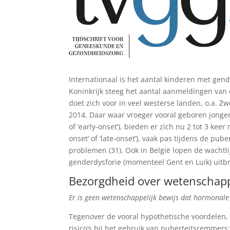
Internationaal is het aantal kinderen met gen
Koninkrijk steeg het aantal aanmeldingen van e
doet zich voor in veel westerse landen, o.a. 
2014. Daar waar vroeger vooral geboren jongen
of ‘early-onset’), bieden er zich nu 2 tot 3 kee
onset’ of ‘late-onset’), vaak pas tijdens de pu
problemen (31). Ook in België lopen de wachtl
genderdysforie (momenteel Gent en Luik) uitb
Bezorgdheid over wetenschapp
Er is geen wetenschappelijk bewijs dat hormonale 
Tegenover de vooral hypothetische voordelen, d
risico’s bij het gebruik van puberteitsremmer