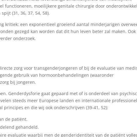
l functioneren, moeilijkere genitale chirurgie door onderontwikke
pijt (31, 36, 37, 54, 58).
ing kritiek: een exponentieel groeiend aantal minderjarigen overwe
ronden gezegd kan worden dat dit hun leven beter zal maken. Ook
verder onderzoek.
e directe zorg voor transgenderjongeren of bij de evaluatie van medi
stijgende gebruik van hormoonbehandelingen (waaronder
org bij jongeren.
doen. Genderdysforie gaat gepaard met of is onderdeel van psychis
evelen steeds meer Europese landen en internationale professione
l principes en die wij ook onderschrijven (39-41, 52):
an de patiënt.
rdelend gehandeld.
aire evaluatie waarbij men de genderidentiteit van de patiënt volle