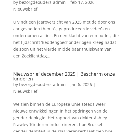
by
bezorgdeouders-admin
|
feb 17, 2026
|
Nieuwsbrief
U vindt een jaaroverzicht van 2025 met de door ons
aangesneden thema’s, geproduceerde video’s en
ondernomen acties. En een klacht van een ouder, die
het tijdschrift ‘Beddengoed’ onder ogen kreeg nadat
de zoon uit het vierde middelbaar thuiskwam van
een Zoeklichtdag....
Nieuwsbrief december 2025 | Bescherm onze
kinderen
by
bezorgdeouders-admin
|
jan 6, 2026
|
Nieuwsbrief
We zien binnen de Europese Unie steeds weer
nieuwe ontwikkelingen in het opdringen van de
genderideologie. Het rapport van dokter Ashley
Frawley ‘Kinderen indoctrineren: hoe Brussel
genderidentiteit in de klas verankert’ laat zien hoe