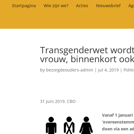
Startpagina
Wie zijn we?
Acties
Nieuwsbrief
Ag
Transgenderwet wordt 
vrouw, binnenkort ook 
by
bezorgdeouders-admin
|
jul 4, 2019
|
Polit
31 juni 2019, CBO
Vanaf 1 januari
‘overeenstemmi
doen via een a