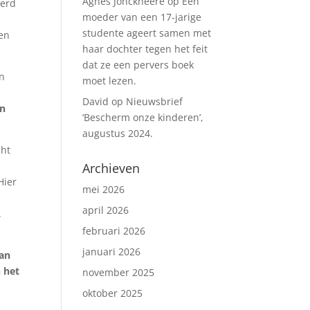
Agnes Jonckheere
op
Een
werd
moeder van een 17-jarige
studente ageert samen met
ten
haar dochter tegen het feit
dat ze een pervers boek
in
moet lezen.
David
op
Nieuwsbrief
en
‘Bescherm onze kinderen’,
augustus 2024.
cht
Archieven
Hier
mei 2026
april 2026
.
februari 2026
januari 2026
aan
n het
november 2025
oktober 2025