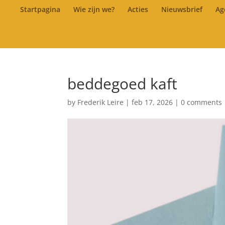
Startpagina
Wie zijn we?
Acties
Nieuwsbrief
Ag
beddegoed kaft
by
Frederik Leire
|
feb 17, 2026
|
0 comments