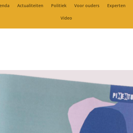
enda
Actualiteiten
Politiek
Voor ouders
Experten
Video