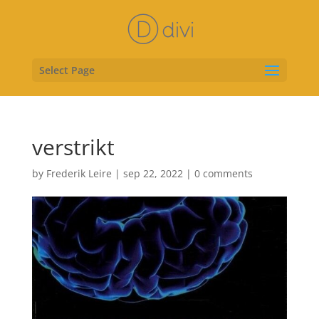
Select Page
verstrikt
by
Frederik Leire
|
sep 22, 2022
|
0 comments