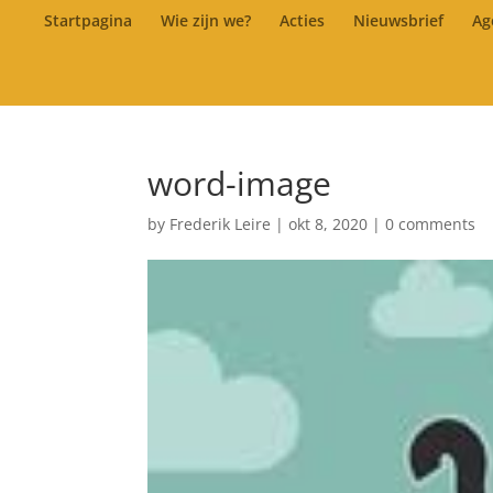
Startpagina
Wie zijn we?
Acties
Nieuwsbrief
Ag
word-image
by
Frederik Leire
|
okt 8, 2020
|
0 comments