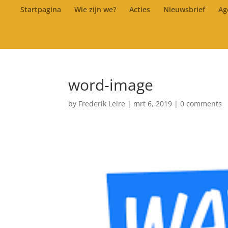
Startpagina
Wie zijn we?
Acties
Nieuwsbrief
Ag
word-image
by
Frederik Leire
|
mrt 6, 2019
|
0 comments