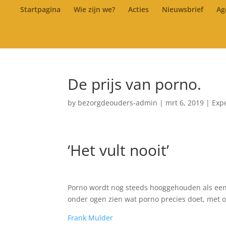
Startpagina
Wie zijn we?
Acties
Nieuwsbrief
Ag
De prijs van porno.
by
bezorgdeouders-admin
|
mrt 6, 2019
|
Exp
‘Het vult nooit’
Porno wordt nog steeds hooggehouden als een l
onder ogen zien wat porno precies doet, met on
Frank Mulder