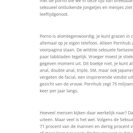
met de porno die we in deze tijd van breedban
seksueel ontluikende jongetjes en meisjes zie
leeftijdgenoot.
Porno is alomtegenwoordig. Je kunt grazen in
allemaal op je eigen telefoon. Alleen Pornhub a
voorpagina staan. De wildste seksuele fantasie
paar tabbladen tegelijk. Vroeger moest je sti
gegeven moment uit. Dit boekje niet. Je kunt al
anal, double anal, triple, SM, maar ook Japanese
vergeten de facial, een inspirerende vondst ui
gezicht van de vrouw. Pornhub zegt 75 miljo
keer per jaar langs.
Hoeveel mensen kijken daar werkelijk naar? Dat
uiteen. Maar veel is het wel. Volgens de Seksu
71 procent van de mannen en dertig procent v