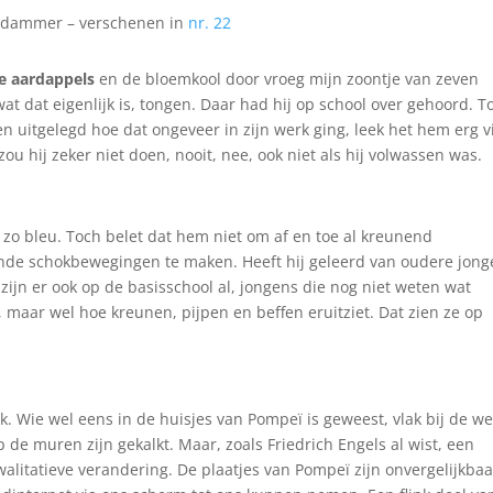
erdammer – verschenen in
nr. 22
e aardappels
en de bloemkool door vroeg mijn zoontje van zeven
at dat eigenlijk is, tongen. Daar had hij op school over gehoord. T
 uitgelegd hoe dat ongeveer in zijn werk ging, leek het hem erg v
zou hij zeker niet doen, nooit, nee, ook niet als hij volwassen was.
g zo bleu. Toch belet dat hem niet om af en toe al kreunend
nde schokbewegingen te maken. Heeft hij geleerd van oudere jong
zijn er ook op de basisschool al, jongens die nog niet weten wat
s, maar wel hoe kreunen, pijpen en beffen eruitziet. Dat zien ze op
jk. Wie wel eens in de huisjes van Pompeï is geweest, vlak bij de w
de muren zijn gekalkt. Maar, zoals Friedrich Engels al wist, een
kwalitatieve verandering. De plaatjes van Pompeï zijn onvergelijkbaa