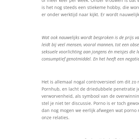
of meer keer per week. Onder vrouwen is dat 
is het nog steeds een stiekeme hobby, die word
er onder werktijd naar kijkt. Er wordt nauwelij
Wat ook nauwelijks wordt besproken is de prijs van 
leidt bij veel mensen, vooral mannen, tot een obs
seksuele voorlichting aan jongens én meisjes die 
consumptief genotmiddel. En het heeft een negatief
Het is allemaal nogal controversieel om dit zo 
Pornhub, en lacht de driedubbele penetratie j
verworvenheid, als symbool van de overwinnin
stel je niet ter discussie. Porno is er toch ge
dan nog mogen we eerlijk afwegen wat porno nu
onze relaties.