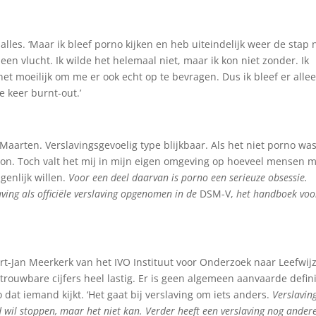
lles. ‘Maar ik bleef porno kijken en heb uiteindelijk weer de stap 
en vlucht. Ik wilde het helemaal niet, maar ik kon niet zonder. Ik
et moeilijk om me er ook echt op te bevragen. Dus ik bleef er alle
e keer burnt-out.’
aarten. Verslavingsgevoelig type blijkbaar. Als het niet porno wa
on. Toch valt het mij in mijn eigen omgeving op hoeveel mensen 
genlijk willen.
Voor een deel daarvan is porno een serieuze obsessie.
ving als officiële verslaving opgenomen in de
DSM-V,
het handboek voo
 Gert-Jan Meerkerk van het IVO Instituut voor Onderzoek naar Leefwij
rouwbare cijfers heel lastig. Er is geen algemeen aanvaarde definit
dat iemand kijkt. ‘Het gaat bij verslaving om iets anders.
Verslavin
d wil stoppen, maar het niet kan. Verder heeft een verslaving nog ander