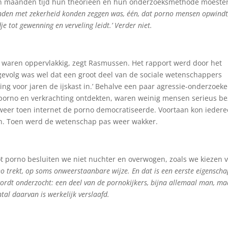
chrijven nieuwsbrief.
en maanden tijd hun theorieën en hun onderzoeksmethode moeste
nden met zekerheid konden zeggen was, één, dat porno mensen opwindt
je tot gewenning en verveling leidt.’ Verder niet.
g waren oppervlakkig, zegt Rasmussen. Het rapport werd door het
gevolg was wel dat een groot deel van de sociale wetenschappers
ng voor jaren de ijskast in.’ Behalve een paar agressie-onderzoeke
e) porno en verkrachting ontdekten, waren weinig mensen serieus be
weer toen internet de porno democratiseerde. Voortaan kon ieder
zen. Toen werd de wetenschap pas weer wakker.
t porno besluiten we niet nuchter en overwogen, zoals we kiezen 
o trekt, op soms onweerstaanbare wijze. En dat is een eerste eigenscha
 wordt onderzocht: een deel van de pornokijkers, bijna allemaal man, ma
tal daarvan is werkelijk verslaafd.