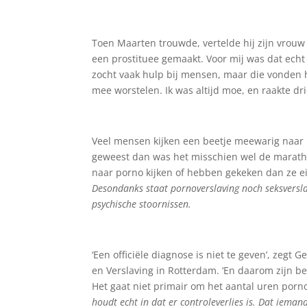
Toen Maarten trouwde, vertelde hij zijn vrouw a
een prostituee gemaakt. Voor mij was dat echt e
zocht vaak hulp bij mensen, maar die vonden h
mee worstelen. Ik was altijd moe, en raakte dri
Veel mensen kijken een beetje meewarig naar M
geweest dan was het misschien wel de marath
naar porno kijken of hebben gekeken dan ze ei
Desondanks staat pornoverslaving noch seksversla
psychische stoornissen.
‘Een officiële diagnose is niet te geven’, zegt
en Verslaving in Rotterdam. ‘En daarom zijn bet
Het gaat niet primair om het aantal uren porno 
houdt echt in dat er controleverlies is. Dat ieman