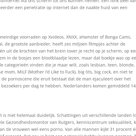
dinternet via ons scherm tot ons kunnen nemen. Een flink deel va
t eerder een penetratie op internet dan de naakte huid van een
 oneindige voorraden op Xvideos, XNXX, xHamster of Bonga Cams,
l, de grootste aanbieder, heeft zes miljoen filmpjes achter de
ën uit de krochten van het brein tover je recht op je scherm, op e
ekem in de bosjes een blootblaadje lezen, maar dat boekje was op e
le categorieën vinden die je maar wilt, zoals lesbian, teen, blonde,
 mom, MILF (Mother I’d Like to Fuck), big tits, big cock, en niet te
t de pornoscene die eruit bestaat dat de man ejaculeert over het
en bezoekers per dag te hebben. Nederlanders komen gemiddeld 1
 is niet helemaal duidelijk. Schattingen uit verschillende landen 
ele Gezondheidsmonitor van Rutgers, kenniscentrum seksualiteit, k
an de vrouwen wel eens porno. Van alle mannen kijkt 31 procent 