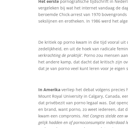
Het eerste
pornografische tijdschrift in Neder
vergeleken bij wat het internet vandaag de da
beroemde Chick-arrest van 1970 bovengronds 
sekslijnen en erotheken. In 1986 werd het alg
De kritiek op porno kwam in die tijd vooral ui
zedelijkheid, en uit de hoek van radicale femini
verkrachting de praktijk’
. Porno zou mensen aanz
het andere kamp, dat dacht dat kritisch zijn 
dat je van porno veel kunt leren voor je eigen 
In Amerika
verliep het debat volgens precies 
Mount Royal University in Calgary, Canada, ee
dat privébezit van porno legaal was. Dat open
en brand, want porno, zo weet iedereen, dat d
kwam een compromis.
Het Congres stelde een w
gelijk hadden en of pornoconsumptie inderdaad lei