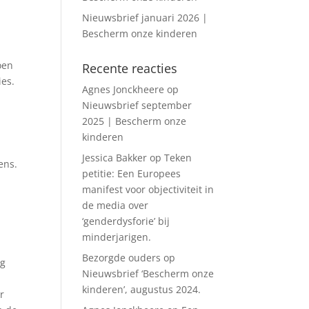
Nieuwsbrief januari 2026 |
Bescherm onze kinderen
oen
Recente reacties
ies.
Agnes Jonckheere
op
Nieuwsbrief september
2025 | Bescherm onze
kinderen
Jessica Bakker
op
Teken
ens.
petitie: Een Europees
manifest voor objectiviteit in
de media over
‘genderdysforie’ bij
minderjarigen.
Bezorgde ouders
op
eg
Nieuwsbrief ‘Bescherm onze
kinderen’, augustus 2024.
r