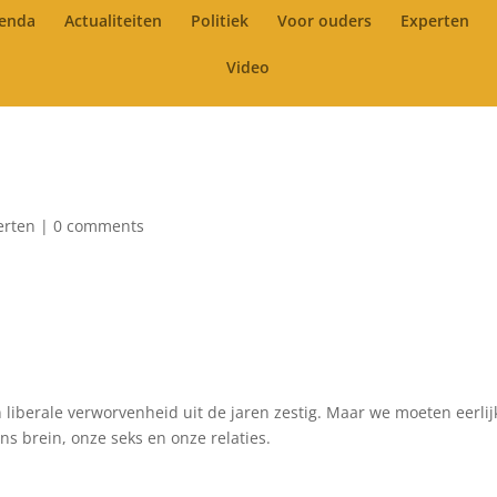
enda
Actualiteiten
Politiek
Voor ouders
Experten
Video
erten
|
0 comments
iberale verworvenheid uit de jaren zestig. Maar we moeten eerlij
s brein, onze seks en onze relaties.