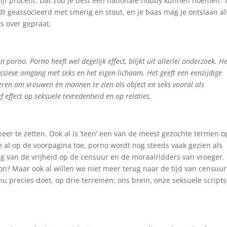
vijf procent. Dat zou je best een nationale hobby kunnen noemen. 
t geassocieerd met smerig en stout, en je baas mag je ontslaan al
ks over gepraat.
porno. Porno heeft wel degelijk effect, blijkt uit allerlei onderzoek. H
essieve omgang met seks en het eigen lichaam. Het geeft een eenzijdige
leren om vrouwen én mannen te zien als object en seks vooral als
 effect op seksuele tevredenheid en op relaties.
neer te zetten. Ook al is ‘teen’ een van de meest gezochte termen o
e al op de voorpagina toe, porno wordt nog steeds vaak gezien als
g van de vrijheid op de censuur en de moraalridders van vroeger.
woon? Maar ook al willen we niet meer terug naar de tijd van censuur
 precies doet, op drie terreinen: ons brein, onze seksuele scripts