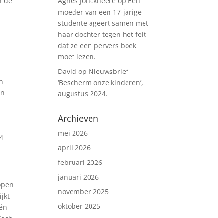
Agnes Jonckheere
op
Een
n de
moeder van een 17-jarige
studente ageert samen met
haar dochter tegen het feit
dat ze een pervers boek
moet lezen.
David
op
Nieuwsbrief
en
‘Bescherm onze kinderen’,
en
augustus 2024.
Archieven
mei 2026
44
april 2026
februari 2026
januari 2026
lopen
november 2025
ijkt
oktober 2025
één