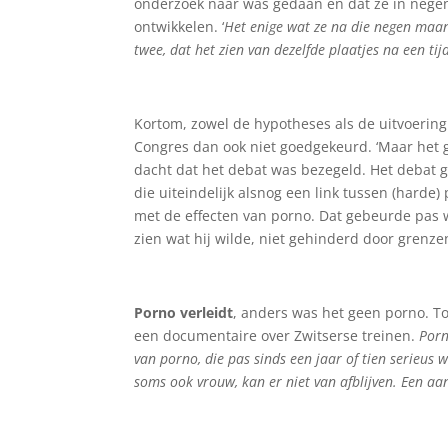
Ins
onderzoek naar was gedaan en dat ze in neg
ontwikkelen. ‘
Het enige wat ze na die negen maa
twee, dat het zien van dezelfde plaatjes na een tijd
Kortom, zowel de hypotheses als de uitvoerin
Congres dan ook niet goedgekeurd. ‘Maar het 
dacht dat het debat was bezegeld. Het debat gi
die uiteindelijk alsnog een link tussen (hard
met de effecten van porno. Dat gebeurde pas 
zien wat hij wilde, niet gehinderd door gren
Porno verleidt
, anders was het geen porno. To
een documentaire over Zwitserse treinen.
Porn
van porno, die pas sinds een jaar of tien serieus
soms ook vrouw, kan er niet van afblijven. Een aan