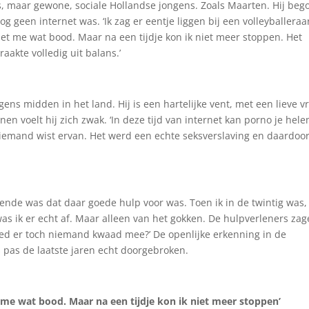
es, maar gewone, sociale Hollandse jongens. Zoals Maarten. Hij beg
og geen internet was. ‘Ik zag er eentje liggen bij een volleyballeraa
et me wat bood. Maar na een tijdje kon ik niet meer stoppen. Het
aakte volledig uit balans.’
gens midden in het land. Hij is een hartelijke vent, met een lieve 
n voelt hij zich zwak. ‘In deze tijd van internet kan porno je hel
niemand wist ervan. Het werd een echte seksverslaving en daardoo
lende was dat daar goede hulp voor was. Toen ik in de twintig was,
 was ik er echt af. Maar alleen van het gokken. De hulpverleners za
deed er toch niemand kwaad mee?’ De openlijke erkenning in de
s pas de laatste jaren echt doorgebroken.
 me wat bood. Maar na een tijdje kon ik niet meer stoppen’