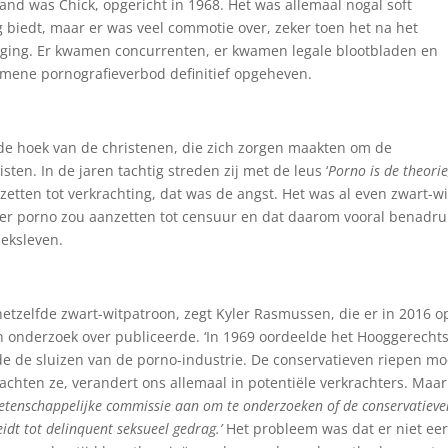
land was Chick, opgericht in 1968. Het was allemaal nogal soft
g biedt, maar er was veel commotie over, zeker toen het na het
ging. Er kwamen concurrenten, er kwamen legale blootbladen en
emene pornografieverbod definitief opgeheven.
t de hoek van de christenen, die zich zorgen maakten om de
sten. In de jaren tachtig streden zij met de leus ‘
Porno is de theorie
etten tot verkrachting, dat was de angst. Het was al even zwart-wi
over porno zou aanzetten tot censuur en dat daarom vooral benadru
seksleven.
hetzelfde zwart-witpatroon, zegt Kyler Rasmussen, die er in 2016 o
n onderzoek over publiceerde. ‘In 1969 oordeelde het Hooggerecht
de de sluizen van de porno-industrie. De conservatieven riepen m
achten ze, verandert ons allemaal in potentiële verkrachters. Maar
etenschappelijke commissie aan om te onderzoeken of de conservatieve
dt tot delinquent seksueel gedrag.’
Het probleem was dat er niet ee