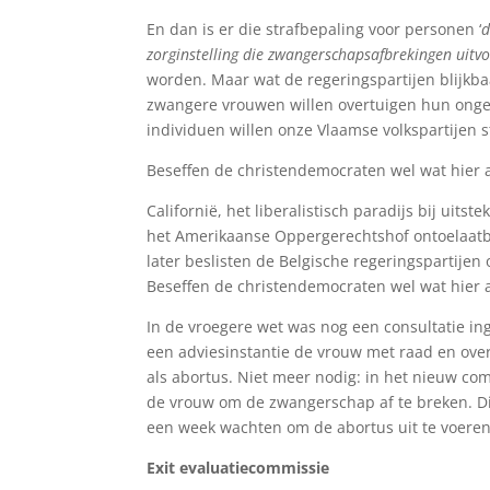
En dan is er die strafbepaling voor personen ‘
d
zorginstelling die zwangerschapsafbrekingen uitvo
worden. Maar wat de regeringspartijen blijkbaar
zwangere vrouwen willen overtuigen hun ongeb
individuen willen onze Vlaamse volkspartijen s
Beseffen de christendemocraten wel wat hier 
Californië, het liberalistisch paradijs bij uitst
het Amerikaanse Oppergerechtshof ontoelaatba
later beslisten de Belgische regeringspartijen
Beseffen de christendemocraten wel wat hier 
In de vroegere wet was nog een consultatie i
een adviesinstantie de vrouw met raad en overl
als abortus. Niet meer nodig: in het nieuw co
de vrouw om de zwangerschap af te breken. Di
een week wachten om de abortus uit te voeren.
Exit evaluatiecommissie