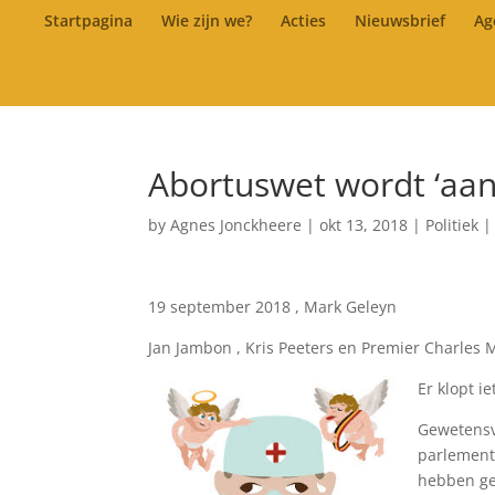
Startpagina
Wie zijn we?
Acties
Nieuwsbrief
Ag
Abortuswet wordt ‘aan
by
Agnes Jonckheere
|
okt 13, 2018
|
Politiek
19 september 2018 , Mark Geleyn
Jan Jambon , Kris Peeters en Premier Charles 
Er klopt ie
Gewetensvr
parlementa
hebben ge