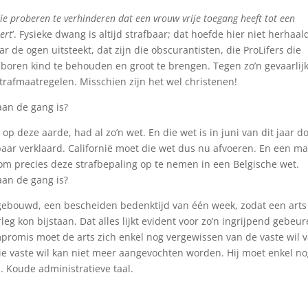
ie proberen te verhinderen dat een vrouw vrije toegang heeft tot een
ert
’. Fysieke dwang is altijd strafbaar; dat hoefde hier niet herhaal
 de ogen uitsteekt, dat zijn die obscurantisten, die ProLifers die
oren kind te behouden en groot te brengen. Tegen zo’n gevaarlij
trafmaatregelen. Misschien zijn het wel christenen!
aan de gang is?
ek op deze aarde, had al zo’n wet. En die wet is in juni van dit jaar d
ar verklaard. Californië moet die wet dus nu afvoeren. En een m
 om precies deze strafbepaling op te nemen in een Belgische wet.
aan de gang is?
ngebouwd, een bescheiden bedenktijd van één week, zodat een arts
eg kon bijstaan. Dat alles lijkt evident voor zo’n ingrijpend gebeu
mpromis moet de arts zich enkel nog vergewissen van de vaste wil 
e vaste wil kan niet meer aangevochten worden. Hij moet enkel n
 Koude administratieve taal.