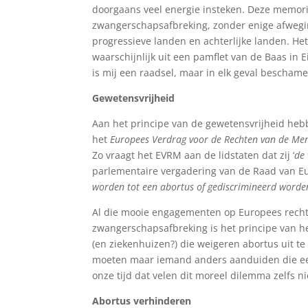
doorgaans veel energie insteken. Deze memori
zwangerschapsafbreking, zonder enige afwegin
progressieve landen en achterlijke landen. He
waarschijnlijk uit een pamflet van de Baas in
is mij een raadsel, maar in elk geval beschame
Gewetensvrijheid
Aan het principe van de gewetensvrijheid heb
het
Europees Verdrag voor de Rechten van de Me
Zo vraagt het EVRM aan de lidstaten dat zij ‘
de 
parlementaire vergadering van de Raad van Eu
worden tot een abortus of gediscrimineerd worde
Al die mooie engagementen op Europees rechtsn
zwangerschapsafbreking is het principe van 
(en ziekenhuizen?) die weigeren abortus uit t
moeten maar iemand anders aanduiden die een d
onze tijd dat velen dit moreel dilemma zelfs ni
Abortus verhinderen