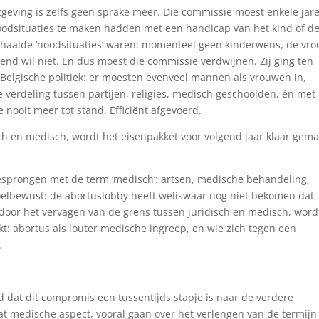
geving is zelfs geen sprake meer. Die commissie moest enkele jar
oodsituaties te maken hadden met een handicap van het kind of d
aalde ‘noodsituaties’ waren: momenteel geen kinderwens, de vr
vriend wil niet. En dus moest die commissie verdwijnen. Zij ging ten
Belgische politiek: er moesten evenveel mannen als vrouwen in,
e verdeling tussen partijen, religies, medisch geschoolden, én met
ooit meer tot stand. Efficiënt afgevoerd.
ch en medisch, wordt het eisenpakket voor volgend jaar klaar gema
esprongen met de term ‘medisch’: artsen, medische behandeling,
oelbewust: de abortuslobby heeft weliswaar nog niet bekomen dat
door het vervagen van de grens tussen juridisch en medisch, word
kt: abortus als louter medische ingreep, en wie zich tegen een
.
 dat dit compromis een tussentijds stapje is naar de verdere
dat medische aspect, vooral gaan over het verlengen van de termijn