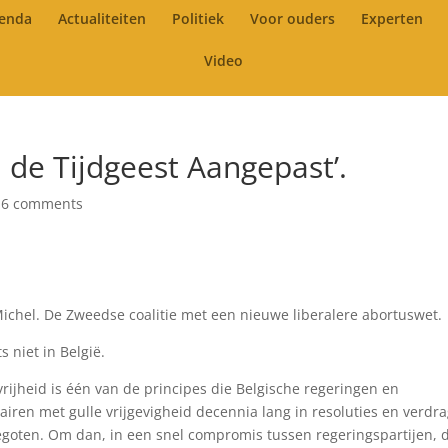
enda
Actualiteiten
Politiek
Voor ouders
Experten
Video
 de Tijdgeest Aangepast’.
|
6 comments
Michel. De Zweedse coalitie met een nieuwe liberalere abortuswet.
ts niet in België.
ijheid is één van de principes die Belgische regeringen en
iren met gulle vrijgevigheid decennia lang in resoluties en verdr
goten. Om dan, in een snel compromis tussen regeringspartijen, 