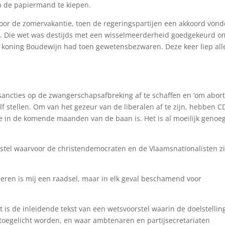
in de papiermand te kiepen.
voor de zomervakantie, toen de regeringspartijen een akkoord von
0. Die wet was destijds met een wisselmeerderheid goedgekeurd o
koning Boudewijn had toen gewetensbezwaren. Deze keer liep all
sancties op de zwangerschapsafbreking af te schaffen en ‘om abor
elf stellen. Om van het gezeur van de liberalen af te zijn, hebben 
 in de komende maanden van de baan is. Het is al moeilijk genoe
stel waarvoor de christendemocraten en de Vlaamsnationalisten z
eren is mij een raadsel, maar in elk geval beschamend voor
 is de inleidende tekst van een wetsvoorstel waarin de doelstelli
 toegelicht worden, en waar ambtenaren en partijsecretariaten