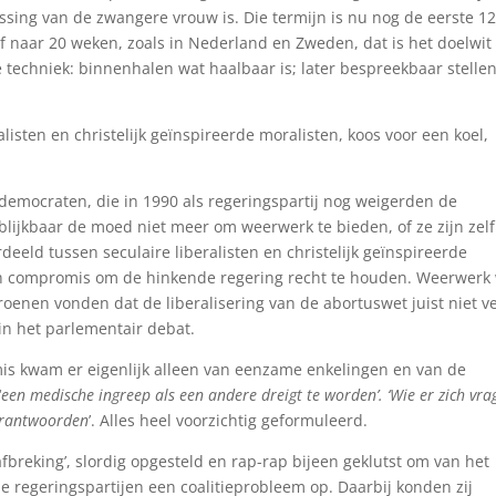
chrijven nieuwsbrief.
ssing van de zwangere vrouw is. Die termijn is nu nog de eerste 1
f naar 20 weken, zoals in Nederland en Zweden, dat is het doelwit
e techniek: binnenhalen wat haalbaar is; later bespreekbaar stelle
listen en christelijk geïnspireerde moralisten, koos voor een koel,
endemocraten, die in 1990 als regeringspartij nog weigerden de
ijkbaar de moed niet meer om weerwerk te bieden, of ze zijn zelf
deeld tussen seculaire liberalisten en christelijk geïnspireerde
sch compromis om de hinkende regering recht te houden. Weerwerk
groenen vonden dat de liberalisering van de abortuswet juist niet v
in het parlementair debat.
is kwam er eigenlijk alleen van eenzame enkelingen en van de
‘
een medische ingreep als een andere dreigt te worden’. ‘Wie er zich vra
verantwoorden
’. Alles heel voorzichtig geformuleerd.
breking’, slordig opgesteld en rap-rap bijeen geklutst om van het
 de regeringspartijen een coalitieprobleem op. Daarbij konden zij