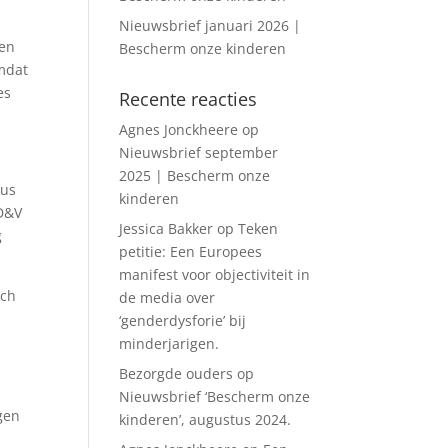
Nieuwsbrief januari 2026 |
den
Bescherm onze kinderen
mdat
es
Recente reacties
Agnes Jonckheere
op
Nieuwsbrief september
2025 | Bescherm onze
tus
kinderen
CD&V
Jessica Bakker
op
Teken
g
petitie: Een Europees
manifest voor objectiviteit in
ich
de media over
‘genderdysforie’ bij
minderjarigen.
Bezorgde ouders
op
Nieuwsbrief ‘Bescherm onze
ngen
kinderen’, augustus 2024.