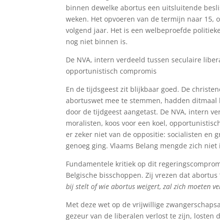
Ins
binnen dewelke abortus een uitsluitende besli
weken. Het opvoeren van de termijn naar 15, o
volgend jaar. Het is een welbeproefde politiek
nog niet binnen is.
De NVA, intern verdeeld tussen seculaire libera
opportunistisch compromis
En de tijdsgeest zit blijkbaar goed. De christ
abortuswet mee te stemmen, hadden ditmaal bl
door de tijdgeest aangetast. De NVA, intern ver
moralisten, koos voor een koel, opportunisti
er zeker niet van de oppositie: socialisten en 
genoeg ging. Vlaams Belang mengde zich niet 
Fundamentele kritiek op dit regeringscomprom
Belgische bisschoppen. Zij vrezen dat abortus 
bij stelt of wie abortus weigert, zal zich moeten 
Met deze wet op de vrijwillige zwangerschapsaf
gezeur van de liberalen verlost te zijn, losten