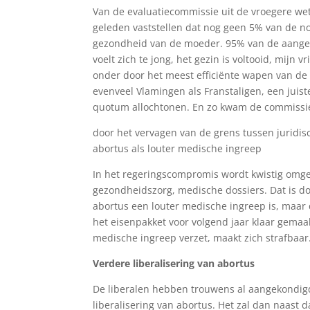
Van de evaluatiecommissie uit de vroegere wet
geleden vaststellen dat nog geen 5% van de n
gezondheid van de moeder. 95% van de aangeh
voelt zich te jong, het gezin is voltooid, mijn 
onder door het meest efficiënte wapen van de 
evenveel Vlamingen als Franstaligen, een juist
quotum allochtonen. En zo kwam de commissie n
door het vervagen van de grens tussen juridis
abortus als louter medische ingreep
In het regeringscompromis wordt kwistig omg
gezondheidszorg, medische dossiers. Dat is d
abortus een louter medische ingreep is, maar 
het eisenpakket voor volgend jaar klaar gemaa
medische ingreep verzet, maakt zich strafbaar
Verdere liberalisering van abortus
De liberalen hebben trouwens al aangekondigd
liberalisering van abortus. Het zal dan naast 