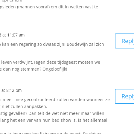
ngsleden (mannen vooral) om dit in wetten vast te
8 at 11:07 am
Repl
kan een regering zo dwaas zijn! Boudewijn zal zich
 leven verdwijnt.Tegen deze tijdsgeest moeten we
je dan nog stemmen? Ongelooflijk!
 at 8:12 pm
Repl
en meer mee geconfronteerd zullen worden wanneer ze
 niet zullen aanpakken.
tig gevallen? Dan telt de wet niet meer maar willen
lang het een ver van hun bed show is, is het allemaal
ren krijgen voor het lichaam en de geest. En dat zal