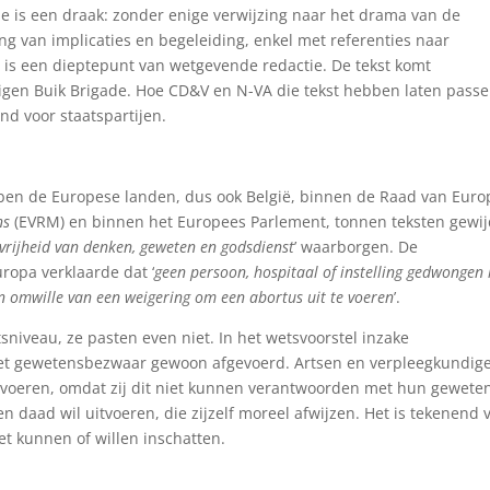
e is een draak: zonder enige verwijzing naar het drama van de
g van implicaties en begeleiding, enkel met referenties naar
t is een dieptepunt van wetgevende redactie. De tekst komt
 Eigen Buik Brigade. Hoe CD&V en N-VA die tekst hebben laten pass
nd voor staatspartijen.
ben de Europese landen, dus ook België, binnen de Raad van Euro
ns
(EVRM) en binnen het Europees Parlement, tonnen teksten gewij
vrijheid van denken, geweten en godsdienst
’ waarborgen. De
ropa verklaarde dat ‘
geen persoon, hospitaal of instelling gedwongen
n omwille van een weigering om een abortus uit te voeren
’.
iveau, ze pasten even niet. In het wetsvoorstel inzake
het gewetensbezwaar gewoon afgevoerd. Artsen en verpleegkundig
e voeren, omdat zij dit niet kunnen verantwoorden met hun gewete
aad wil uitvoeren, die zijzelf moreel afwijzen. Het is tekenend 
et kunnen of willen inschatten.