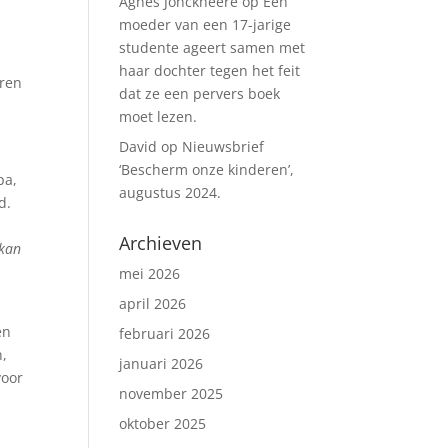
Agnes Jonckheere
op
Een
moeder van een 17-jarige
studente ageert samen met
haar dochter tegen het feit
eren
dat ze een pervers boek
moet lezen.
David
op
Nieuwsbrief
‘Bescherm onze kinderen’,
pa,
augustus 2024.
d.
Archieven
 kan
mei 2026
april 2026
en
februari 2026
n,
januari 2026
voor
november 2025
oktober 2025