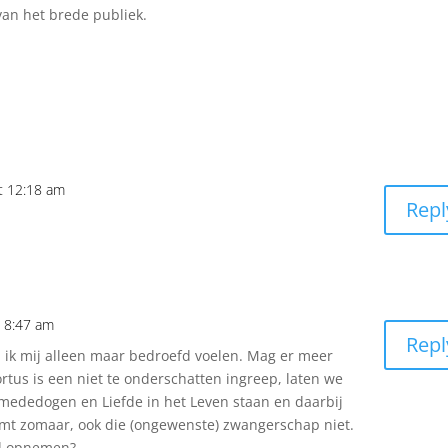
van het brede publiek.
t 12:18 am
Repl
t 8:47 am
Repl
an ik mij alleen maar bedroefd voelen. Mag er meer
ortus is een niet te onderschatten ingreep, laten we
mededogen en Liefde in het Leven staan en daarbij
omt zomaar, ook die (ongewenste) zwangerschap niet.
id opnemen?